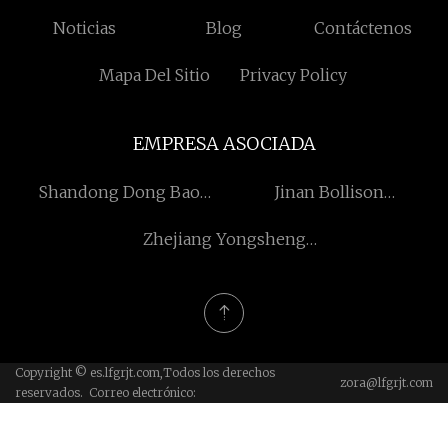
Noticias
Blog
Contáctenos
Mapa Del Sitio
Privacy Policy
EMPRESA ASOCIADA
Shandong Dong Bao
Jinan Bollison
Productos alimenticios
Internacional Comercio
Zhejiang Yongsheng
compañía, Limitado
CO ., Ltd .
Herramientas Co.,
Limitado.
Copyright © es.lfgrjt.com,Todos los derechos
zora@lfgrjt.com
reservados. Correo electrónico: